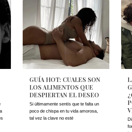
GUÍA HOT: CUALES SON
L
LOS ALIMENTOS QUE
G
DESPIERTAN EL DESEO
¿
P
e
Si últimamente sentís que te falta un
V
ta
poco de chispa en tu vida amorosa,
es
tal vez la clave no esté
Di
fo