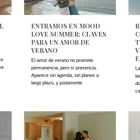
L
ENTRAMOS EN MOOD
R
LOVE SUMMER; CLAVES
C
PARA UN AMOR DE
T
VERANO
V
E
re
El amor de verano no promete
se
permanencia, pero sí presencia.
La
Aparece sin agenda, sin planes a
la
largo plazo, y justamente
do
c