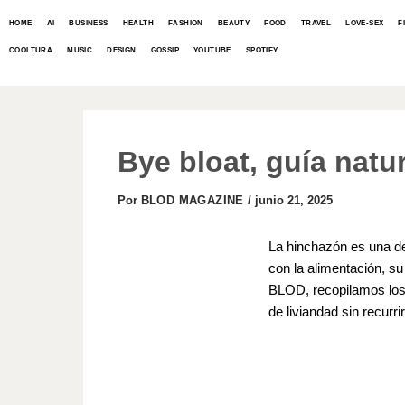
IR
Post
AL
HOME
AI
BUSINESS
HEALTH
FASHION
BEAUTY
FOOD
TRAVEL
LOVE-SEX
F
navigation
CONTENIDO
COOLTURA
MUSIC
DESIGN
GOSSIP
YOUTUBE
SPOTIFY
Bye bloat, guía natu
Por
BLOD MAGAZINE
/
junio 21, 2025
La hinchazón es una d
con la alimentación, su
BLOD, recopilamos los 
de liviandad sin recurri
,,